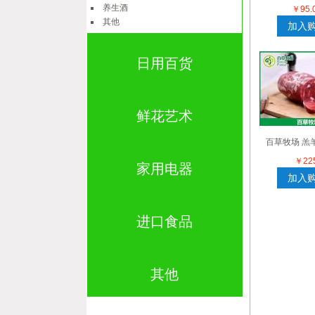
养生酒
￥95.
其他
日用百货
鲜花艺术
百草牧场 羔
￥225
家用电器
进口食品
其他