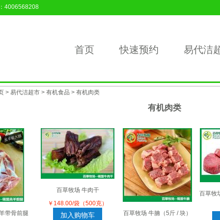
006568208
首页
快速预约
易代洁
页
> 易代洁超市 > 有机食品 > 有机肉类
有机肉类
百草牧场 牛肉干
百草牧场
￥148.00/袋（500克）
羔羊带骨前腿
百草牧场 牛腩（5斤 / 块）