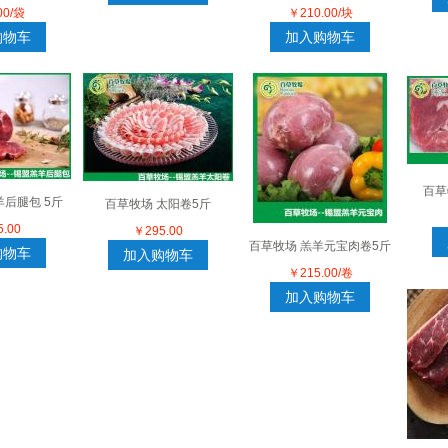
00/袋
￥210.00/块
百草
羊后腿包 5斤
百草牧场 太阳卷5斤
.00
￥295.00
百草牧场 羔羊元宝肉卷5斤
￥215.00/卷