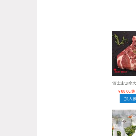
“百士迷”加拿
肉 上脑厚切
￥88.00/