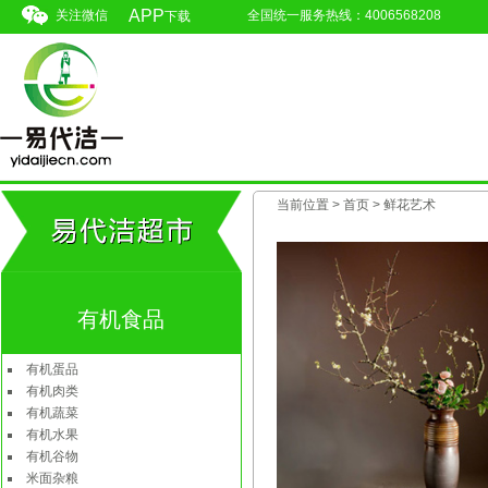
APP
关注微信
全国统一服务热线：4006568208
下载
当前位置 >
首页
>
鲜花艺术
有机食品
有机蛋品
有机肉类
有机蔬菜
有机水果
有机谷物
米面杂粮