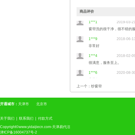
1***6
2020-08-30
非常好
商品评价
1***1
2019-03-21
窗帘洗的很干净，很不错的
1***9
2018-06-13
非常好
1***4
2018-02-09
很满意，服务至上。
1***6
2020-08-30
非常好
上一个：纱窗帘
1***1
2019-03-21
窗帘洗的很干净，很不错的
开通城市：
天津市
北京市
1***9
2018-06-13
非常好
关于我们
|
联系我们
|
付款方式
1***4
2018-02-09
Copyright©www.yidaijiecn.com-天津易代洁
很满意，服务至上。
津ICP备16004737号-2