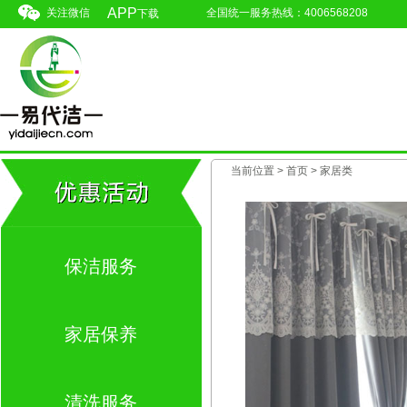
APP
关注微信
全国统一服务热线：4006568208
下载
当前位置 >
首页
>
家居类
保洁服务
家居保养
清洗服务