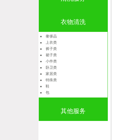
衣物清洗
奢侈品
上衣类
裤子类
裙子类
小件类
卧卫类
家居类
特殊类
鞋
包
其他服务