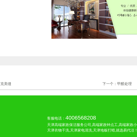
赛克美缝
下一个：甲醛处理
4006568208
客服电话：
天津高端家政保洁服务公司,高端家政钟点工,高端家政小
天津衣物干洗,天津家电清洗,天津地板打蜡,就选易代洁