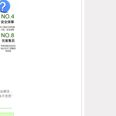
一起擦洗，
永不变黑"