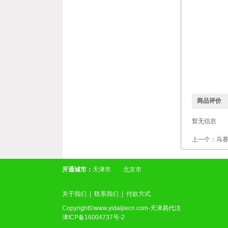
商品评价
暂无信息
上一个：马
开通城市：
天津市
北京市
关于我们
|
联系我们
|
付款方式
Copyright©www.yidaijiecn.com-天津易代洁
津ICP备16004737号-2